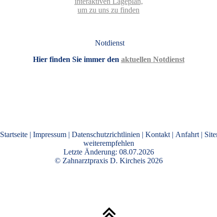
interaktiven La­ge­plan,
um zu uns zu finden
Notdienst
Hier finden Sie immer den
aktuellen Notdienst
Startseite
|
Impressum
|
Datenschutzrichtlinien
|
Kontakt
|
Anfahrt
|
Sit
weiterempfehlen
Letzte Änderung: 08.07.2026
©
Zahnarztpraxis D. Kircheis
2026