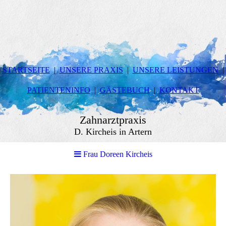
STARTSEITE
UNSERE PRAXIS
UNSERE LEISTUNGEN
PATIENTENINFO
GÄSTEBUCH
KONTAKT
Zahnarztpraxis
D. Kircheis in Artern
Frau Doreen Kircheis