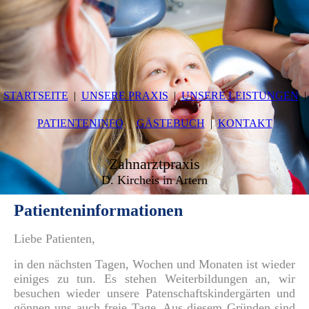
STARTSEITE
UNSERE PRAXIS
UNSERE LEISTUNGEN
PATIENTENINFO
GÄSTEBUCH
KONTAKT
Zahnarztpraxis
D. Kircheis in Artern
Patienteninformationen
Liebe Patienten,
in den nächsten Tagen, Wochen und Monaten ist wieder
einiges zu tun. Es stehen Weiterbildungen an, wir
besuchen wieder unsere Patenschaftskindergärten und
gönnen uns auch freie Tage. Aus diesem Gründen sind