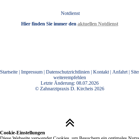
Notdienst
Hier finden Sie immer den
aktuellen Notdienst
Startseite
|
Impressum
|
Datenschutzrichtlinien
|
Kontakt
|
Anfahrt
|
Sit
weiterempfehlen
Letzte Änderung: 08.07.2026
©
Zahnarztpraxis D. Kircheis
2026
Cookie-Einstellungen
Diese Webseite verwendet Cookies, um Besuchern ein optimales Nutze